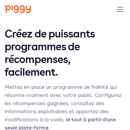
Produit
Créez de puissants
programmes de
Plateforme
récompenses,
Ressources
facilement.
Tarifs
Mettez en place un programme de fidélité qui
Entreprise
résonne vraiment avec votre public. Configurez
les récompenses gagnées, consultez des
informations exploitables et apportez des
Réserver une démo
le tout à partir d'une
modifications à la volée,
seule plate-forme
.
Essayer gratuitement