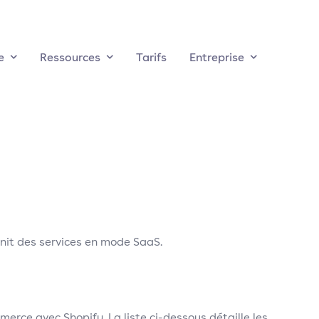
e
Ressources
Tarifs
Entreprise
nit des services en mode SaaS.
rce avec Shopify. La liste ci-dessous détaille les