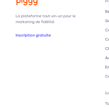
Pr
R
La plateforme tout-en-un pour le
G
marketing de fidélité.
C
Inscription gratuite
C
C
A
E
C
En
T