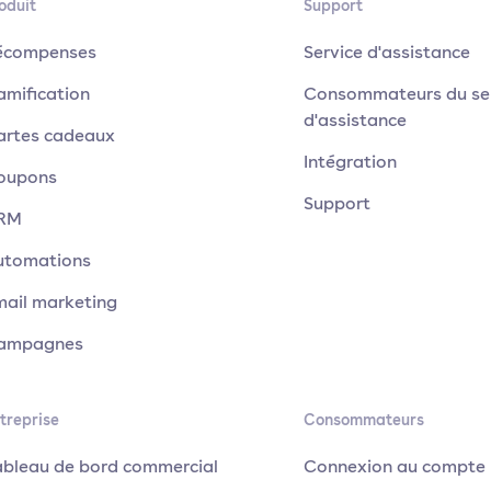
oduit
Support
écompenses
Service d'assistance
amification
Consommateurs du se
d'assistance
artes cadeaux
Intégration
oupons
Support
RM
utomations
mail marketing
ampagnes
treprise
Consommateurs
ableau de bord commercial
Connexion au compte