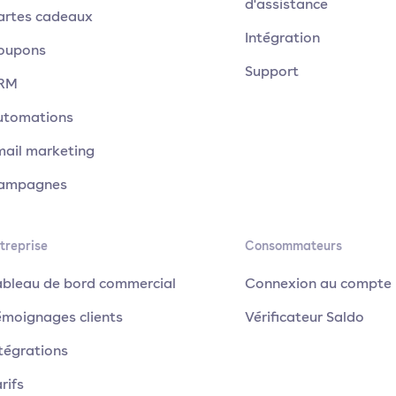
d'assistance
artes cadeaux
Intégration
oupons
Support
RM
utomations
mail marketing
ampagnes
treprise
Consommateurs
ableau de bord commercial
Connexion au compte
émoignages clients
Vérificateur Saldo
tégrations
rifs