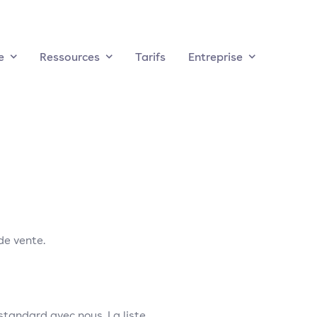
e
Ressources
Tarifs
Entreprise
g
de vente.
standard avec nous. La liste