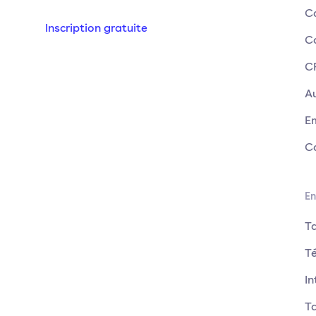
C
Inscription gratuite
C
C
A
E
C
En
T
T
In
Ta