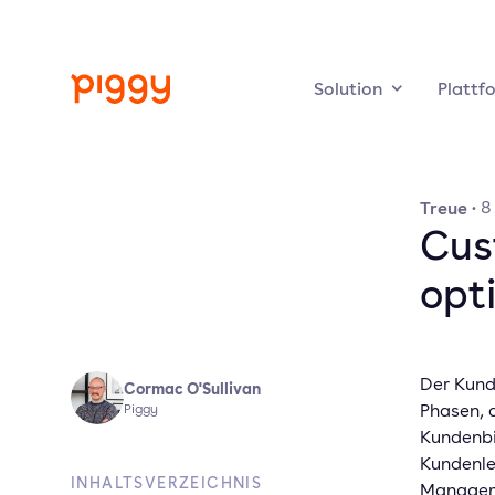
Solution
Plattf
Treue
·
8
Cus
opt
Der Kund
Cormac O'Sullivan
Phasen, d
Piggy
Kundenbi
Kundenle
INHALTSVERZEICHNIS
Manageme