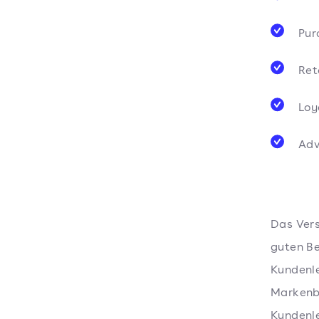
Pur
Ret
Loy
Adv
Das Vers
guten Be
Kundenl
Markenb
Kundenle