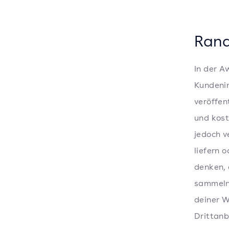
Rand
In der A
Kundenin
veröffen
und kost
jedoch v
liefern 
denken,
sammeln 
deiner W
Drittanb