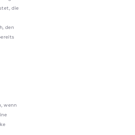
stet, die
h, den
ereits
h, wenn
ine
rke