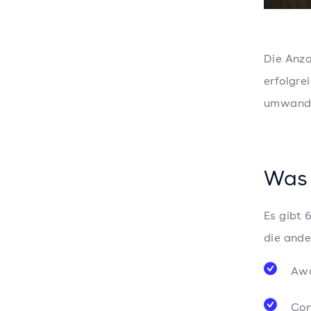
Die Anza
erfolgre
umwandel
Was 
Es gibt 
die ande
Awa
Con