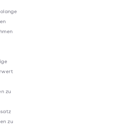
Solange
men
ehmen
ige
hrwert
en zu
nsatz
den zu