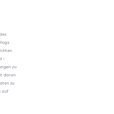
 des
Blogs
richten
d –
ungen zu
gt daran
aten zu
u auf