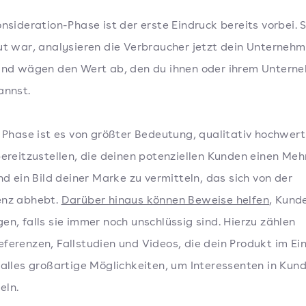
onsideration-Phase ist der erste Eindruck bereits vorbei. 
ut war, analysieren die Verbraucher jetzt dein Unterneh
und wägen den Wert ab, den du ihnen oder ihrem Untern
annst.
r Phase ist es von größter Bedeutung, qualitativ hochwert
bereitzustellen, die deinen potenziellen Kunden einen Me
und ein Bild deiner Marke zu vermitteln, das sich von der
enz abhebt.
Darüber hinaus können Beweise helfen
, Kund
en, falls sie immer noch unschlüssig sind. Hierzu zählen
ferenzen, Fallstudien und Videos, die dein Produkt im Ei
 alles großartige Möglichkeiten, um Interessenten in Kun
eln.