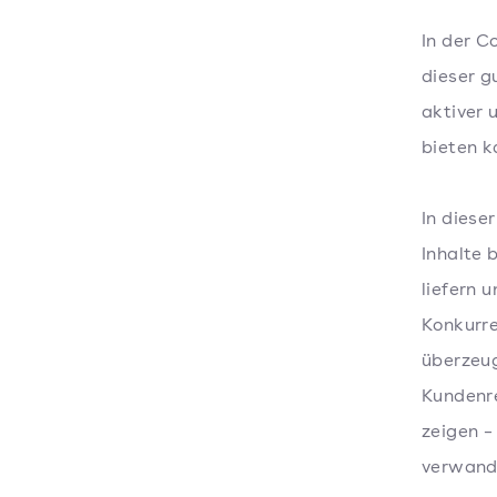
In der C
dieser g
aktiver 
bieten k
In diese
Inhalte 
liefern 
Konkurr
überzeug
Kundenre
zeigen –
verwand