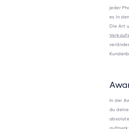
jeder Ph
es in de
Die Art 
Verkaufs
veränder
Kundenb
Awar
In der A
du deine
absolute
aufmerk