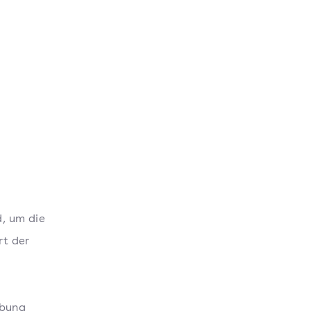
, um die
rt der
ibung