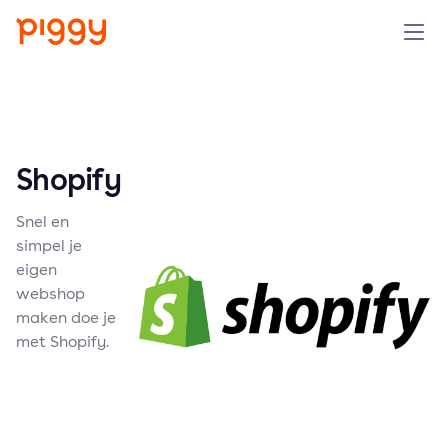
Product
Platform
Shopify
Resources
Snel en
simpel je
Prijzen
eigen
webshop
maken doe je
Over ons
met Shopify.
Demo aanvragen
Probeer gratis