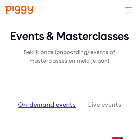
Product
Events & Masterclasses
Platform
Bekijk onze (onboarding) events of
masterclasses en meld je aan!
Resources
Prijzen
Over ons
On-demand events
Live events
Demo aanvragen
Probeer gratis