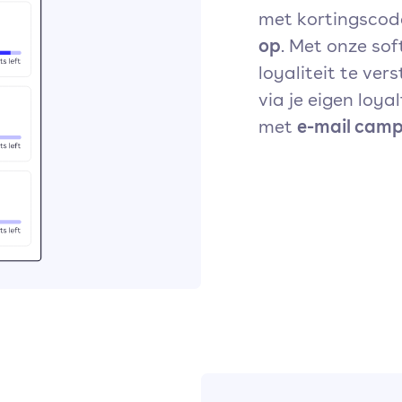
met kortingscod
op
. Met onze so
loyaliteit te ver
via je eigen loya
e-mail cam
met