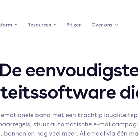
tform
Resources
Prijzen
Over ons
De eenvoudigst
iteitssoftware die
 emotionele band met een krachtig loyaliteit
paarregels, stuur automatische e-mailcampag
bonnen en nog veel meer. Allemaal via één ma