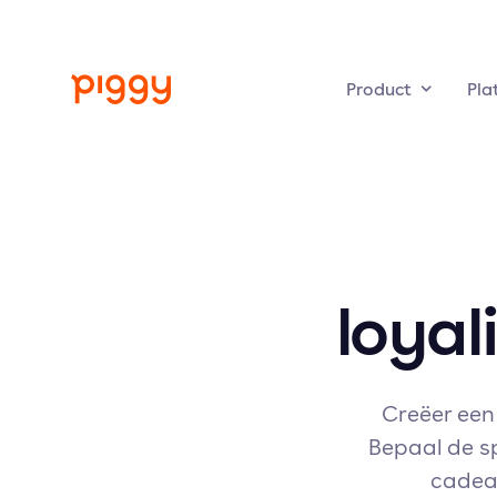
Product
Pla
loyal
Creëer een
Bepaal de s
cadeau