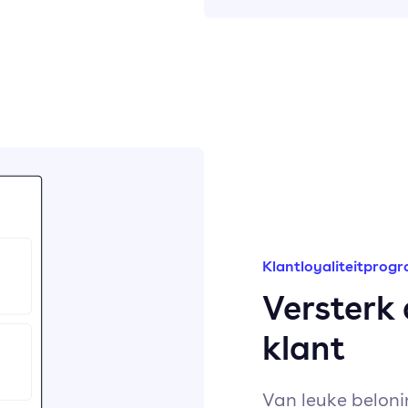
Klantloyaliteitprog
Versterk
klant
Van leuke belon