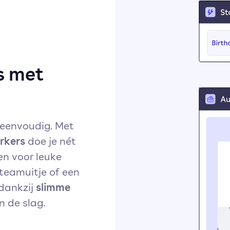
s met
 eenvoudig. Met
rkers
doe je nét
en voor leuke
 teamuitje of een
slimme
 dankzij
 de slag.