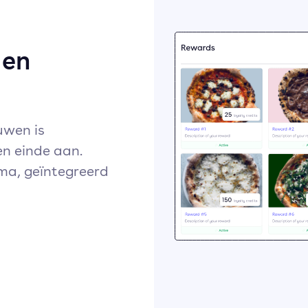
 en
uwen is
n einde aan.
ma, geïntegreerd