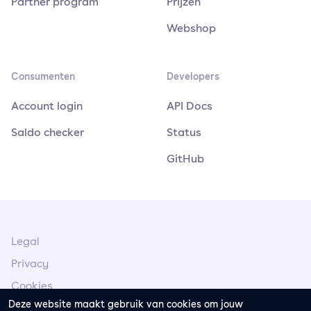
Partner program
Prijzen
Webshop
Consumenten
Developers
Account login
API Docs
Saldo checker
Status
GitHub
Legal
Privacy
Cookies
Deze website maakt gebruik van cookies om jouw
Juridische Kennisgeving