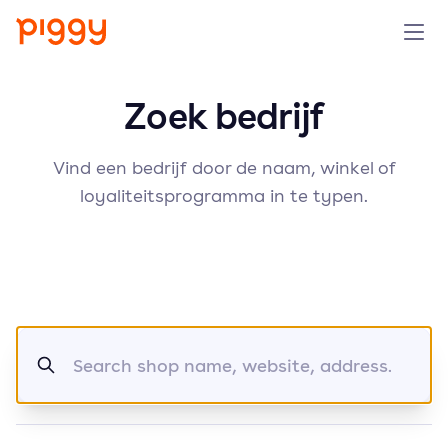
Product
Zoek bedrijf
Platform
Vind een bedrijf door de naam, winkel of
loyaliteitsprogramma in te typen.
Resources
Prijzen
Over ons
Search
Demo aanvragen
Probeer gratis