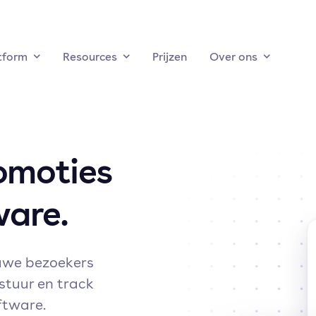
tform
Resources
Prijzen
Over ons
romoties
are.
uwe bezoekers
stuur en track
oftware.