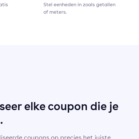
atis
Stel eenheden in zoals getallen
of meters.
seer elke coupon die je
.
iseerde coupons op precies het juiste