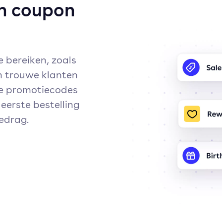
n coupon
 bereiken, zoals
m trouwe klanten
ie promotiecodes
eerste bestelling
edrag.