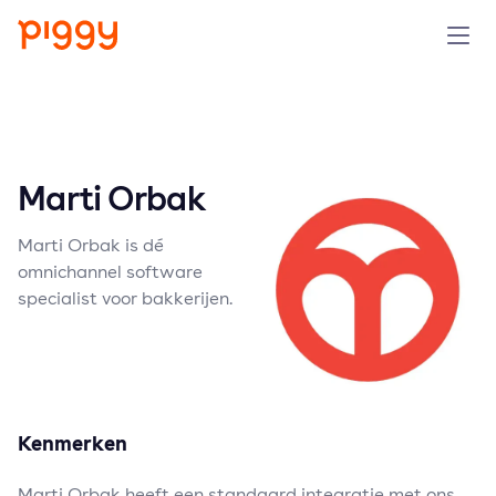
Product
Platform
Marti Orbak
Resources
Marti Orbak is dé
omnichannel software
Prijzen
specialist voor bakkerijen.
Over ons
Demo aanvragen
Kenmerken
Probeer gratis
Marti Orbak heeft een standaard integratie met ons