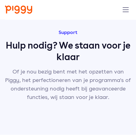
Product
Support
Hulp nodig? We staan voor je
Platform
klaar
Resources
Of je nou bezig bent met het opzetten van
Piggy, het perfectioneren van je programma's of
Prijzen
ondersteuning nodig heeft bij geavanceerde
functies, wij staan voor je klaar.
Over ons
Demo aanvragen
Probeer gratis