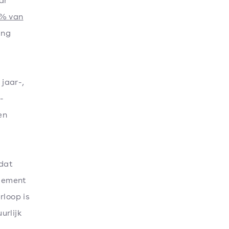
ar
% van
ing
jaar-,
-
en
dat
agement
rloop is
urlijk