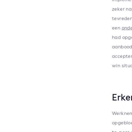
zeker na 
tevreden
een
onde
had opge
aanbood.
accepter
win situ
Erke
Werkneme
opgebloe