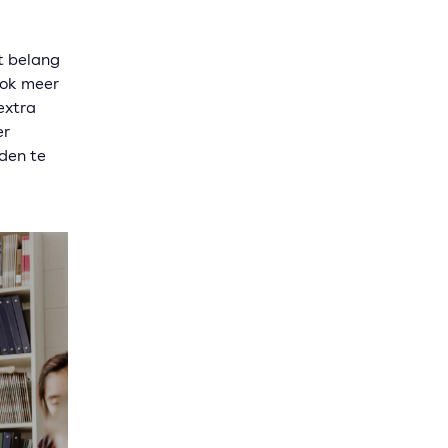
t belang
ook meer
extra
er
den te