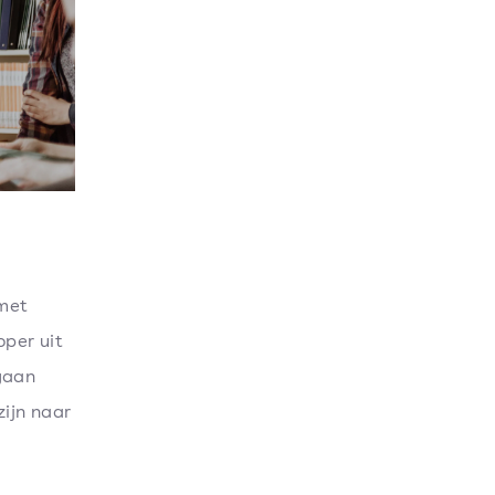
 met
per uit
gaan
zijn naar