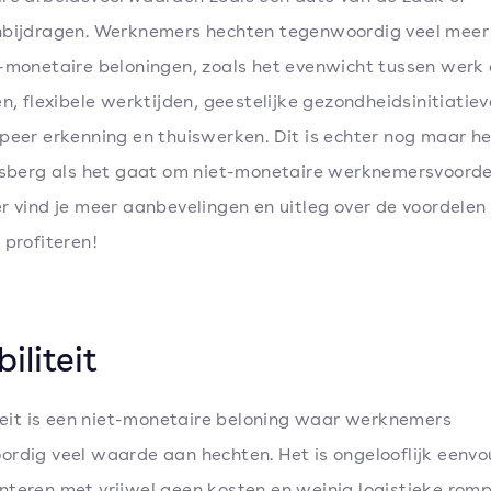
nbijdragen. Werknemers hechten tegenwoordig veel mee
-monetaire beloningen, zoals het evenwicht tussen werk
en, flexibele werktijden, geestelijke gezondheidsinitiatiev
peer erkenning en thuiswerken. Dit is echter nog maar he
jsberg als het gaat om niet-monetaire werknemersvoorde
r vind je meer aanbevelingen en uitleg over de voordelen
 profiteren!
biliteit
iteit is een niet-monetaire beloning waar werknemers
rdig veel waarde aan hechten. Het is ongelooflijk eenvo
teren met vrijwel geen kosten en weinig logistieke rom