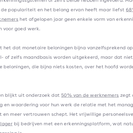
erkenningssystemen of zelfs beide hebben ingevoerd. Ma
de populariteit en het belang ervan heeft maar liefst
68
rknemers
het afgelopen jaar geen enkele vorm van erkenn
 voor goed werk.
 het dat monetaire beloningen bijna vanzelfsprekend op 
- of zelfs maandbasis worden uitgekeerd, maar dat niet
le beloningen, die bijna niets kosten, over het hoofd word
n blijkt uit onderzoek dat
50% van de werknemers
zegt 
g en waardering voor hun werk de relatie met het man
t en meer vertrouwen schept. Het vrijwillige personeelsve
lager
bij bedrijven met een erkenningsplatform, wat natu