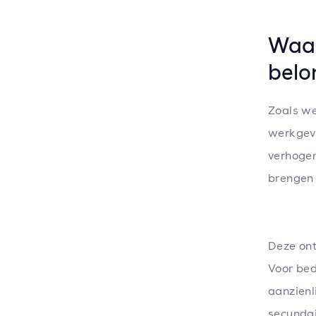
Waar
belo
Zoals we
werkgeve
verhogen
brengen 
Deze ont
Voor bed
aanzienl
secundai