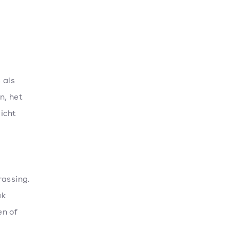
 als
n, het
icht
rassing.
ak
en of