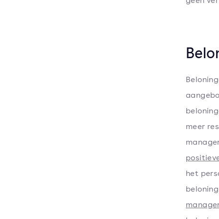
geen ver
Belo
Beloning
aangebod
beloning
meer res
manager
positiev
het pers
beloning
manage