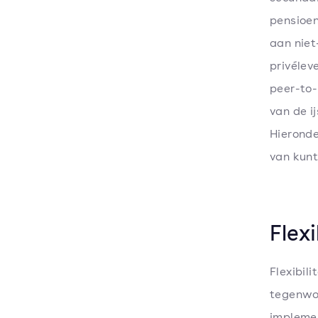
pensioe
aan niet
privélev
peer-to-
van de i
Hieronde
van kunt
Flexi
Flexibil
tegenwoo
implemen