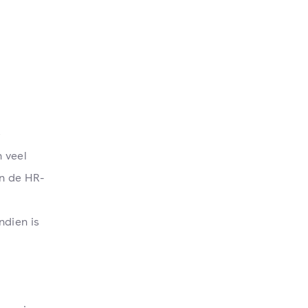
e
 veel
n de HR-
ndien is