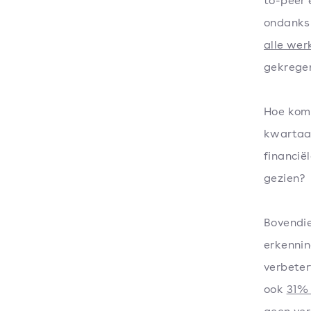
to-peer 
ondanks 
alle we
gekregen
Hoe komt
kwartaal
financië
gezien?
Bovendie
erkennin
verbeter
ook
31% 