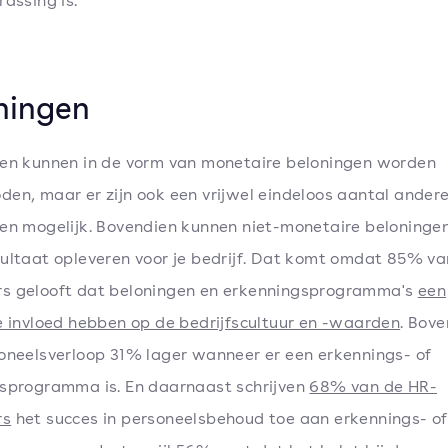
rassing is.
ningen
en kunnen in de vorm van monetaire beloningen worden
en, maar er zijn ook een vrijwel eindeloos aantal ander
en mogelijk. Bovendien kunnen niet-monetaire beloningen
ultaat opleveren voor je bedrijf. Dat komt omdat 85% va
s gelooft dat beloningen en erkenningsprogramma's
een
e invloed hebben op de bedrijfscultuur en -waarden
. Bove
oneelsverloop 31% lager wanneer er een erkennings- of
sprogramma is. En daarnaast schrijven
68% van de HR-
rs
het succes in personeelsbehoud toe aan erkennings- of