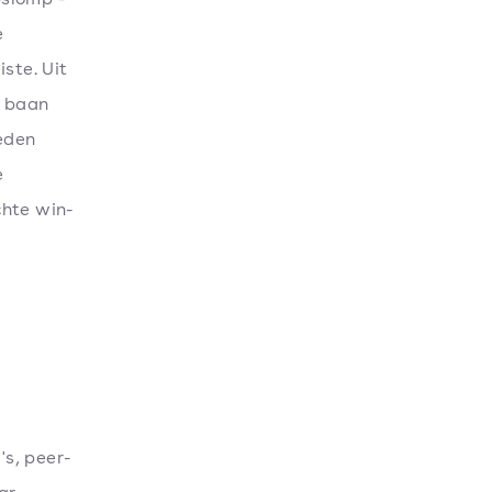
e
ste. Uit
n baan
eden
e
chte win-
s, peer-