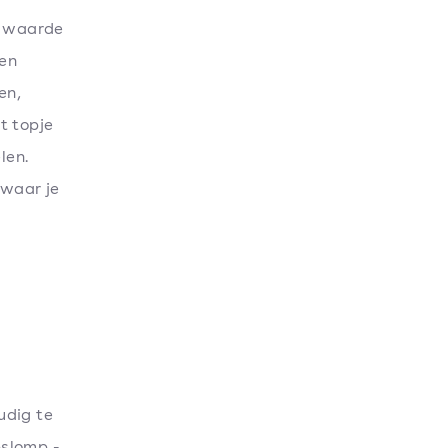
r waarde
 en
en,
t topje
len.
 waar je
udig te
pslomp -