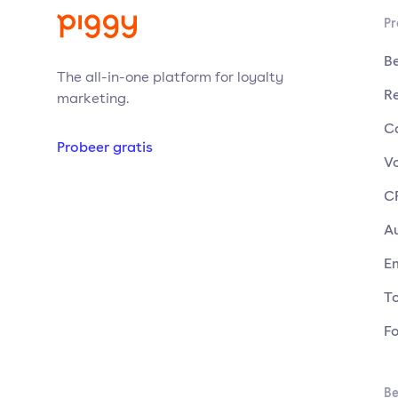
Pr
B
The all-in-one platform for loyalty
Re
marketing.
C
Probeer gratis
V
C
A
E
T
Fo
Be