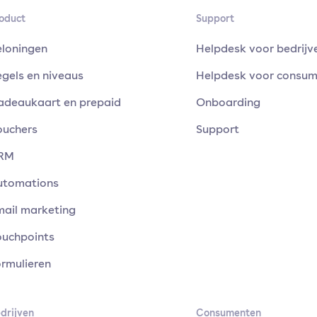
oduct
Support
eloningen
Helpdesk voor bedrijv
gels en niveaus
Helpdesk voor consu
adeaukaart en prepaid
Onboarding
ouchers
Support
RM
utomations
mail marketing
ouchpoints
rmulieren
drijven
Consumenten