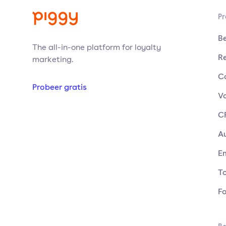
Pr
B
The all-in-one platform for loyalty
Re
marketing.
C
Probeer gratis
V
C
A
E
T
Fo