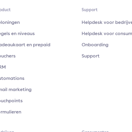
oduct
Support
eloningen
Helpdesk voor bedrijv
gels en niveaus
Helpdesk voor consu
adeaukaart en prepaid
Onboarding
ouchers
Support
RM
utomations
mail marketing
ouchpoints
rmulieren