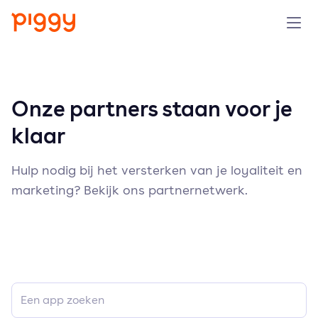
Product
Onze partners staan voor je
Platform
klaar
Resources
Hulp nodig bij het versterken van je loyaliteit en
Prijzen
marketing? Bekijk ons partnernetwerk.
Over ons
Demo aanvragen
Probeer gratis