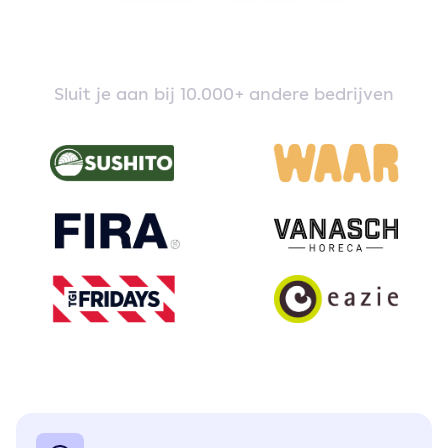
Sluit je aan bij 10.000+ andere bedrijven