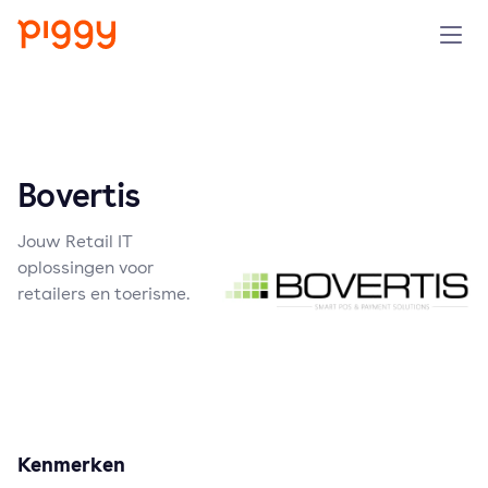
Product
Platform
Bovertis
Resources
Jouw Retail IT
oplossingen voor
Prijzen
retailers en toerisme.
Over ons
Demo aanvragen
Kenmerken
Probeer gratis