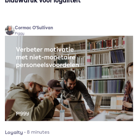
blauwdruk voor loyaliteit
Cormac O'Sullivan
Piggy
Loyalty
·
8
minutes