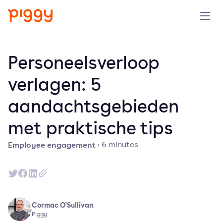
Product
Personeelsverloop
Platform
verlagen: 5
aandachtsgebieden
Resources
met praktische tips
Prijzen
Employee engagement
·
6
minutes
Over ons
Demo aanvragen
Cormac O'Sullivan
Piggy
Probeer gratis