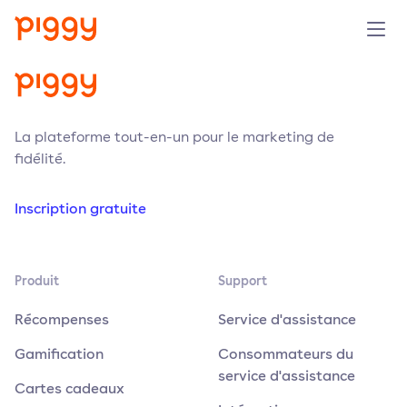
Produit
Plateforme
La plateforme tout-en-un pour le marketing de
fidélité.
Ressources
Inscription gratuite
Tarifs
Produit
Support
Entreprise
Récompenses
Service d'assistance
Réserver une démo
Gamification
Consommateurs du
service d'assistance
Cartes cadeaux
Essayer gratuitement