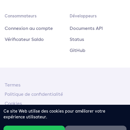
Consommateurs
Développeurs
Connexion au compte
Documents API
Vérificateur Saldo
Status
GitHub
Termes
Politique de confidentialité
Cookies
Ce site Web utilise des cookies pour améliorer votre
Mentions Légal
expérience utilisateur.