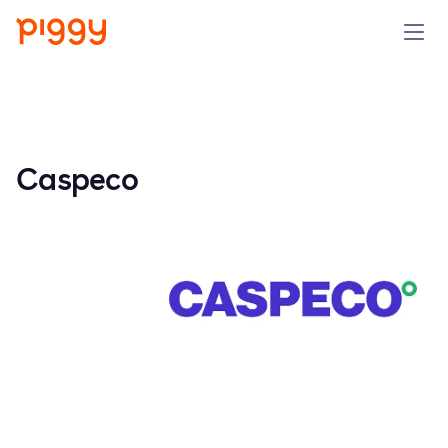
Produit
Plateforme
Caspeco
Ressources
Tarifs
Entreprise
Réserver une démo
Essayer gratuitement