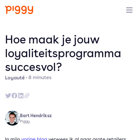
Produit
Hoe maak je jouw
Plateforme
loyaliteitsprogramma
succesvol?
Ressources
Loyauté
·
8
minutes
Tarifs
Entreprise
Bart Hendriksz
Réserver une démo
Piggy
Essayer gratuitement
In mijn
vorige blog
verwees ik al naar grote retailers,