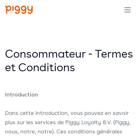
Produit
Plateforme
Consommateur - Termes
et Conditions
Ressources
Tarifs
Introduction
Entreprise
Dans cette introduction, vous pouvez en savoir
Réserver une démo
plus sur les services de Piggy Loyalty B.V. (Piggy,
nous, notre, notre). Ces conditions générales
Essayer gratuitement