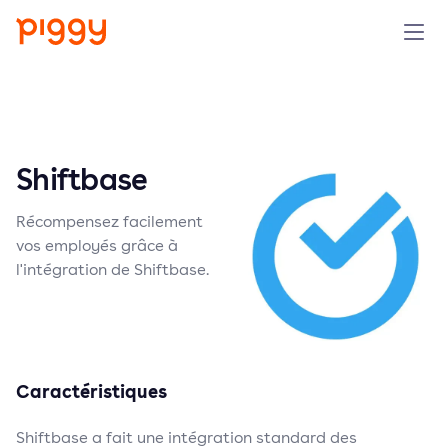
Produit
Plateforme
Shiftbase
Ressources
Récompensez facilement
vos employés grâce à
Tarifs
l'intégration de Shiftbase.
Entreprise
Réserver une démo
Caractéristiques
Shiftbase a fait une intégration standard des
Essayer gratuitement