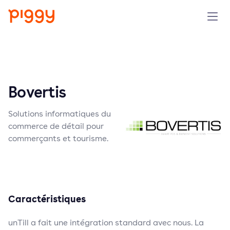
Produit
Plateforme
Bovertis
Ressources
Solutions informatiques du
commerce de détail pour
Tarifs
commerçants et tourisme.
Entreprise
Réserver une démo
Caractéristiques
unTill a fait une intégration standard avec nous. La
Essayer gratuitement