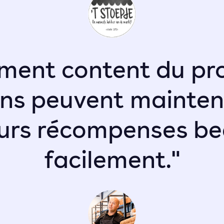
aiment content du 
 gens peuvent mainten
eurs récompenses be
facilement."