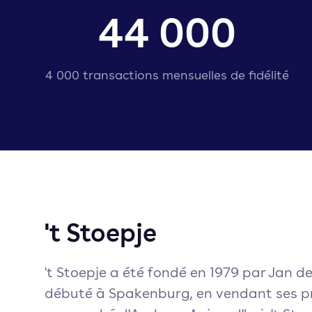
44 000
4 000 transactions mensuelles de fidélité
't Stoepje
't Stoepje a été fondé en 1979 par Jan de
débuté à Spakenburg, en vendant ses pr