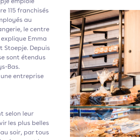
epje emploie
e 115 franchisés
 employés au
angerie, le centre
", explique Emma
't Stoepje. Depuis
 se sont étendus
ys-Bas.
 une entreprise
t selon leur
ir les plus belles
au soir, par tous