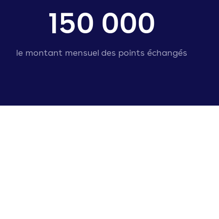
150 000
le montant mensuel des points échangés