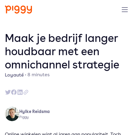
Produit
Maak je bedrijf langer
Plateforme
houdbaar met een
omnichannel strategie
Ressources
Loyauté
·
8
minutes
Tarifs
Entreprise
Hylke Reidsma
Réserver une démo
Piggy
Essayer gratuitement
Online winkelen wint al jaren aan populariteit. Toch