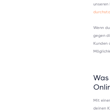
unseren
durchsta
Wenn du 
gegen di
Kunden d
Möglichk
Was 
Onli
Mit eine
deinen 