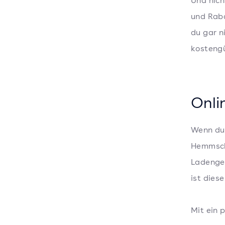
Und nic
und Raba
du gar n
kostengü
Onli
Wenn du 
Hemmschw
Ladenge
ist dies
Mit ein 