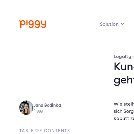
Solution
Loyalty
Kun
geht
Wie stel
Jana Bodinka
sich Sor
Piggy
kaputt z
TABLE OF CONTENTS