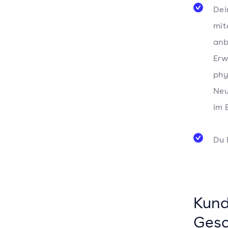
Dei
mit
anb
Erw
phy
Neu
im 
Du 
Kund
Gesc