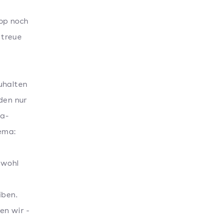
op noch
 treue
uhalten
den nur
na-
ema:
owohl
e
iben.
n wir -