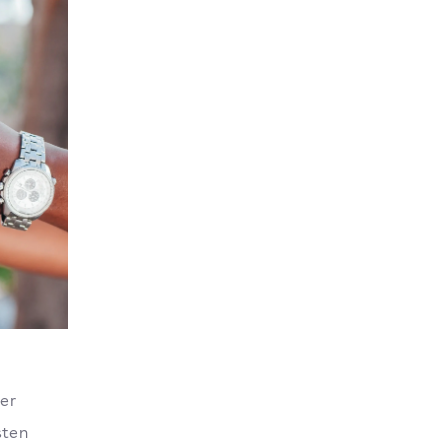
er
sten