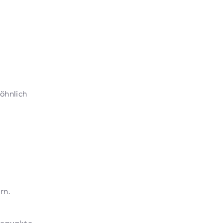
öhnlich
rn.