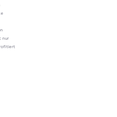
h
te
on
t nur
ofitiert