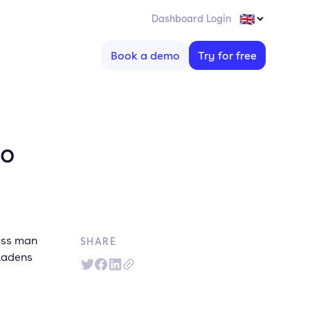
Dashboard Login
Book a demo
Try for free
so
uss man
SHARE
Ladens