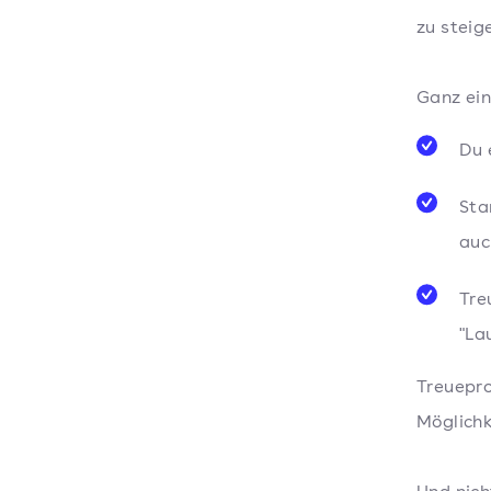
zu steig
Ganz ein
Du 
Sta
auc
Tre
"La
Treuepro
Möglichk