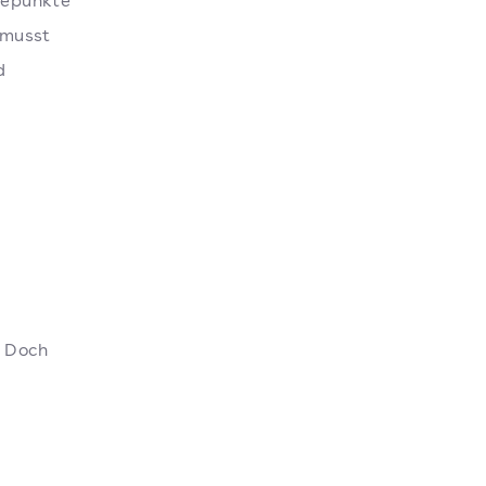
uepunkte
 musst
d
. Doch