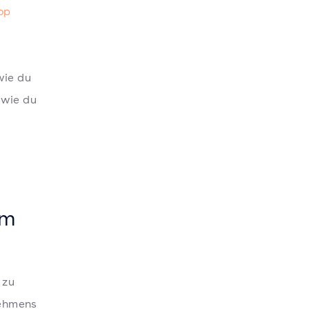
op
wie du
 wie du
im
 zu
nehmens