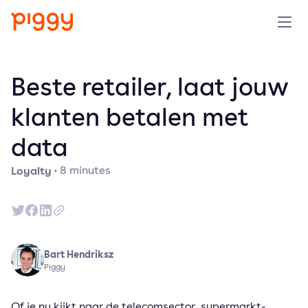
Solution
Beste retailer, laat jouw
Platform
klanten betalen met
data
Resources
Loyalty
·
8
minutes
Pricing
Company
Bart Hendriksz
Book a demo
Piggy
Try for free
Of je nu kijkt naar de telecomsector, supermarkt-