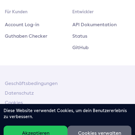
Für Kunden
Entwickler
Account Log-in
API Dokumentation
Guthaben Checker
Status
GitHub
Geschäftsbedingungen
Datenschutz
Cookies
Diese Website verwendet Cookies, um dein Benutzererlebnis
Impressum
zu verbessern.
Akzeptieren
Cookies verwalten