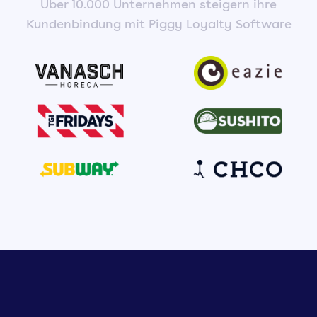
Über 10.000 Unternehmen steigern ihre
Kundenbindung mit Piggy Loyalty Software