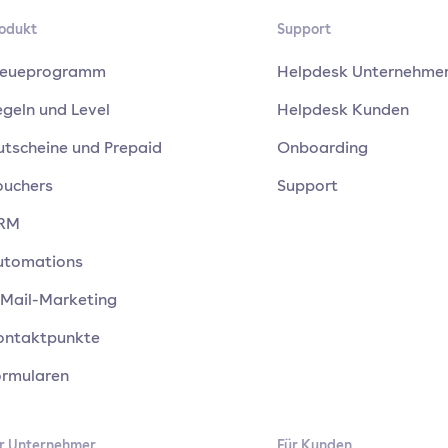
odukt
Support
reueprogramm
Helpdesk Unternehme
geln und Level
Helpdesk Kunden
utscheine und Prepaid
Onboarding
ouchers
Support
RM
utomations
-Mail-Marketing
ontaktpunkte
ormularen
r Unternehmer
Für Kunden