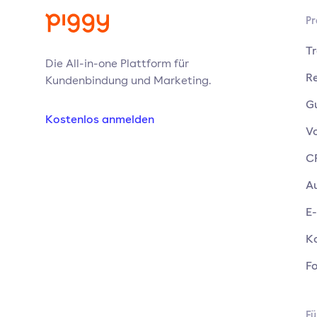
Pr
T
Die All-in-one Plattform für
Re
Kundenbindung und Marketing.
G
Kostenlos anmelden
V
C
A
E
K
F
Fü