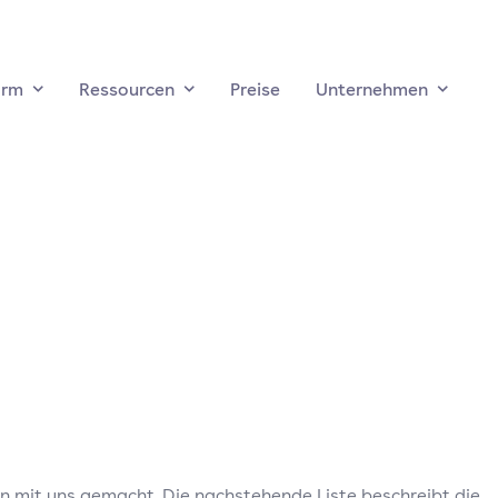
orm
Ressourcen
Preise
Unternehmen
mit uns gemacht. Die nachstehende Liste beschreibt die