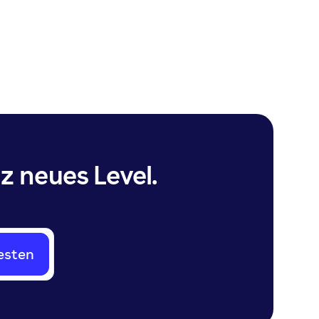
 neues Level.
esten