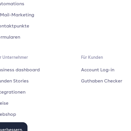
utomations
-Mail-Marketing
ontaktpunkte
ormularen
r Unternehmer
Für Kunden
usiness dashboard
Account Log-in
unden Stories
Guthaben Checker
tegrationen
eise
ebshop
 verbessern.