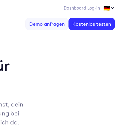
Dashboard Log-in
Demo anfragen
Kostenlos testen
ür
hst, dein
ung bei
ich da.