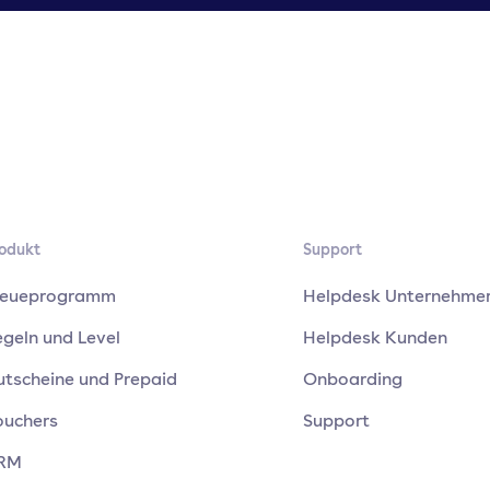
odukt
Support
reueprogramm
Helpdesk Unternehme
geln und Level
Helpdesk Kunden
utscheine und Prepaid
Onboarding
ouchers
Support
RM