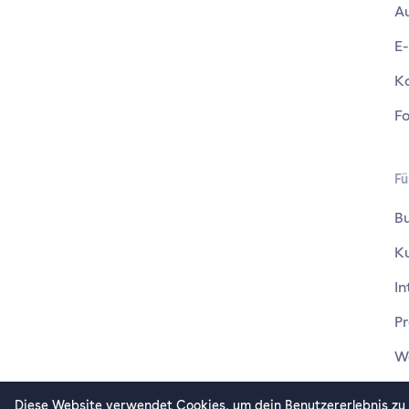
A
E
K
F
Fü
B
K
In
Pr
W
Diese Website verwendet Cookies, um dein Benutzererlebnis zu