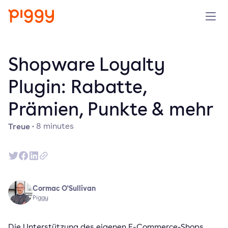
Solution
Shopware Loyalty
Plattform
Plugin: Rabatte,
Prämien, Punkte & mehr
Ressourcen
Treue
·
8
minutes
Preise
Unternehmen
Cormac O'Sullivan
Demo anfragen
Piggy
Kostenlos testen
Die Unterstützung des eigenen E-Commerce-Shops