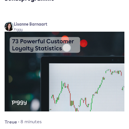
Lisanne Barnaart
Piggy
Treue
·
8
minutes