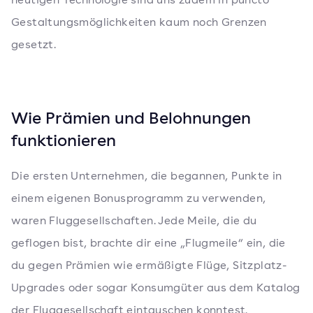
Gestaltungsmöglichkeiten kaum noch Grenzen
gesetzt.
Wie Prämien und Belohnungen
funktionieren
Die ersten Unternehmen, die begannen, Punkte in
einem eigenen Bonusprogramm zu verwenden,
waren Fluggesellschaften. Jede Meile, die du
geflogen bist, brachte dir eine „Flugmeile“ ein, die
du gegen Prämien wie ermäßigte Flüge, Sitzplatz-
Upgrades oder sogar Konsumgüter aus dem Katalog
der Fluggesellschaft eintauschen konntest.