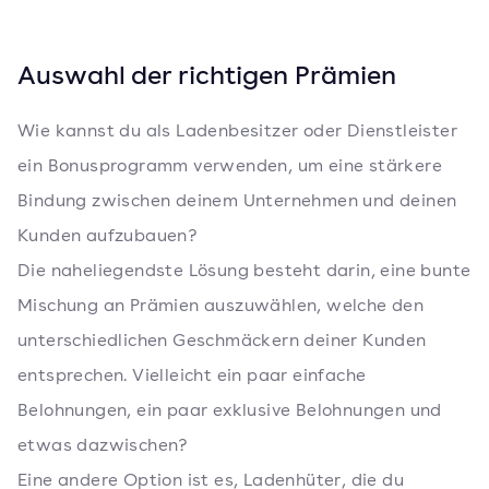
Auswahl der richtigen Prämien
Wie kannst du als Ladenbesitzer oder Dienstleister
ein Bonusprogramm verwenden, um eine stärkere
Bindung zwischen deinem Unternehmen und deinen
Kunden aufzubauen?
Die naheliegendste Lösung besteht darin, eine bunte
Mischung an Prämien auszuwählen, welche den
unterschiedlichen Geschmäckern deiner Kunden
entsprechen. Vielleicht ein paar einfache
Belohnungen, ein paar exklusive Belohnungen und
etwas dazwischen?
Eine andere Option ist es, Ladenhüter, die du