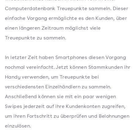
Computerdatenbank Treuepunkte sammeln. Dieser
einfache Vorgang ermöglichte es den Kunden, über
einen längeren Zeitraum möglichst viele
Treuepunkte zu sammeln.
In letzter Zeit haben Smartphones diesen Vorgang
nochmal vereinfacht. Jetzt können Stammkunden ihr
Handy verwenden, um Treuepunkte bei
verschiedensten Einzelhändlern zu sammeln.
Anschließend können sie mit ein paar wenigen
Swipes jederzeit auf ihre Kundenkonten zugreifen,
um ihren Fortschritt zu überprüfen und Belohnungen
einzulösen.