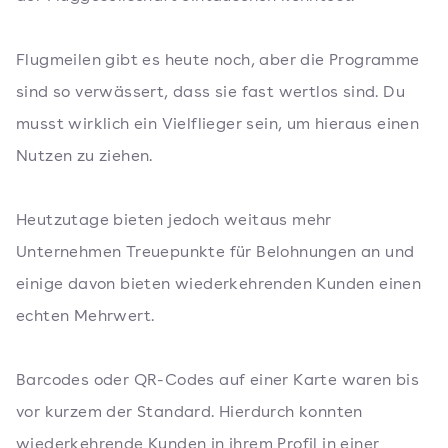
Flugmeilen gibt es heute noch, aber die Programme
sind so verwässert, dass sie fast wertlos sind. Du
musst wirklich ein Vielflieger sein, um hieraus einen
Nutzen zu ziehen.
Heutzutage bieten jedoch weitaus mehr
Unternehmen Treuepunkte für Belohnungen an und
einige davon bieten wiederkehrenden Kunden einen
echten Mehrwert.
Barcodes oder QR-Codes auf einer Karte waren bis
vor kurzem der Standard. Hierdurch konnten
wiederkehrende Kunden in ihrem Profil in einer