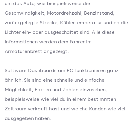
um das Auto, wie beispielsweise die
Geschwindigkeit, Motordrehzahl, Benzinstand,
zurückgelegte Strecke, Kühlertemperatur und ob die
Lichter ein- oder ausgeschaltet sind. Alle diese
Informationen werden dem Fahrer im
Armaturenbrett angezeigt.
Software Dashboards am PC funktionieren ganz
ähnlich. Sie sind eine schnelle und einfache
Möglichkeit, Fakten und Zahlen einzusehen,
beispielsweise wie viel du in einem bestimmten
Zeitraum verkauft hast und welche Kunden wie viel
ausgegeben haben.