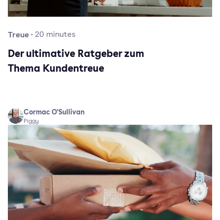
Treue
·
20
minutes
Der ultimative Ratgeber zum
Thema Kundentreue
Cormac O'Sullivan
Piggy