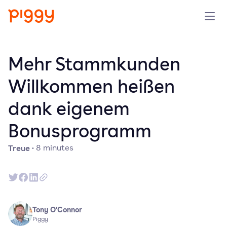
Solution
Mehr Stammkunden
Plattform
Willkommen heißen
dank eigenem
Ressourcen
Bonusprogramm
Preise
Treue
·
8
minutes
Unternehmen
Demo anfragen
Tony O'Connor
Piggy
Kostenlos testen