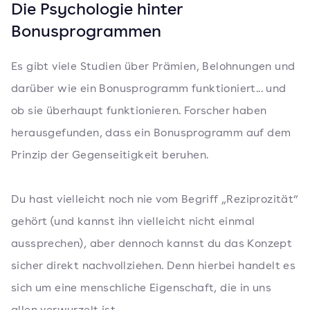
Die Psychologie hinter
Bonusprogrammen
Es gibt viele Studien über Prämien, Belohnungen und
darüber wie ein Bonusprogramm funktioniert... und
ob sie überhaupt funktionieren. Forscher haben
herausgefunden, dass ein Bonusprogramm auf dem
Prinzip der Gegenseitigkeit beruhen.
Du hast vielleicht noch nie vom Begriff „Reziprozität“
gehört (und kannst ihn vielleicht nicht einmal
aussprechen), aber dennoch kannst du das Konzept
sicher direkt nachvollziehen. Denn hierbei handelt es
sich um eine menschliche Eigenschaft, die in uns
allen verwurzelt ist.