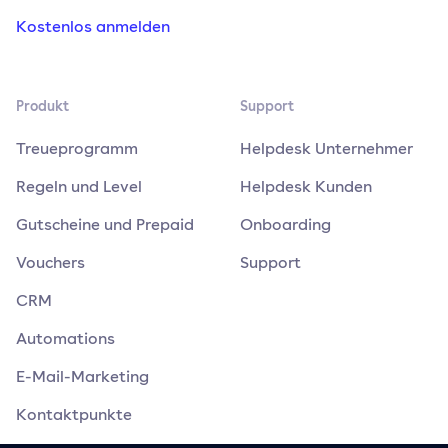
Kostenlos anmelden
Produkt
Support
Treueprogramm
Helpdesk Unternehmer
Regeln und Level
Helpdesk Kunden
Gutscheine und Prepaid
Onboarding
Vouchers
Support
CRM
Automations
E-Mail-Marketing
Kontaktpunkte