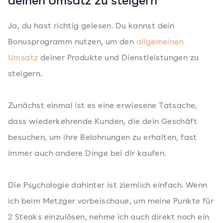
Ja, du hast richtig gelesen. Du kannst dein
Bonusprogramm nutzen, um den
allgemeinen
Umsatz
deiner Produkte und Dienstleistungen zu
steigern.
Zunächst einmal ist es eine erwiesene Tatsache,
dass wiederkehrende Kunden, die dein Geschäft
besuchen, um ihre Belohnungen zu erhalten, fast
immer auch andere Dinge bei dir kaufen.
Die Psychologie dahinter ist ziemlich einfach. Wenn
ich beim Metzger vorbeischaue, um meine Punkte für
2 Steaks einzulösen, nehme ich auch direkt noch ein