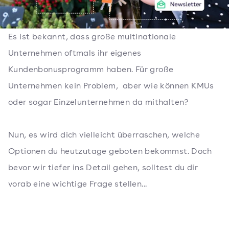
Es ist bekannt, dass große multinationale
Unternehmen oftmals ihr eigenes
Kundenbonusprogramm haben. Für große
Unternehmen kein Problem, aber wie können KMUs
oder sogar Einzelunternehmen da mithalten?
Nun, es wird dich vielleicht überraschen, welche
Optionen du heutzutage geboten bekommst. Doch
bevor wir tiefer ins Detail gehen, solltest du dir
vorab eine wichtige Frage stellen...