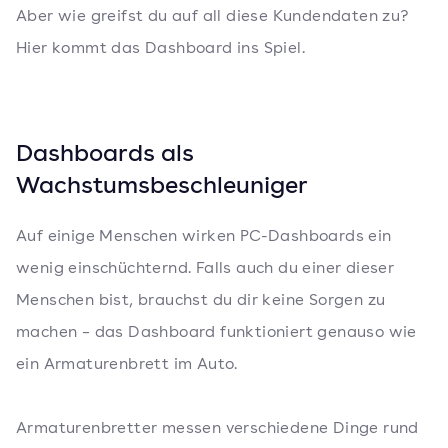
Aber wie greifst du auf all diese Kundendaten zu?
Hier kommt das Dashboard ins Spiel.
Dashboards als
Wachstumsbeschleuniger
Auf einige Menschen wirken PC-Dashboards ein
wenig einschüchternd. Falls auch du einer dieser
Menschen bist, brauchst du dir keine Sorgen zu
machen – das Dashboard funktioniert genauso wie
ein Armaturenbrett im Auto.
Armaturenbretter messen verschiedene Dinge rund