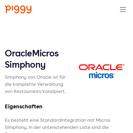
Solution
Plattform
OracleMicros
Ressourcen
Simphony
Simphony von Oracle ist für
Preise
die komplette Verwaltung
von Restaurants konzipiert.
Unternehmen
Eigenschaften
Demo anfragen
Es besteht eine Standardintegration mit Micros
Simphony. In der untenstehenden Liste sind die
Kostenlos testen