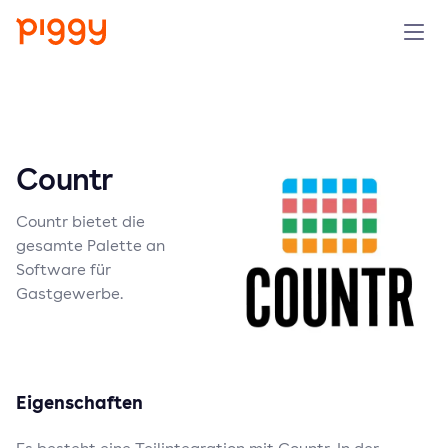
Solution
Plattform
Countr
Ressourcen
Countr bietet die
gesamte Palette an
Preise
Software für
Gastgewerbe.
Unternehmen
Demo anfragen
Eigenschaften
Kostenlos testen