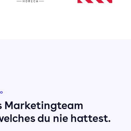
ro
s Marketingteam
elches du nie hattest.