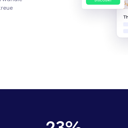
treue
23
%