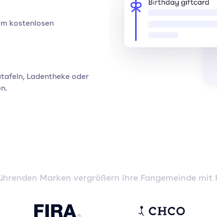
nem kostenlosen
tafeln, Ladentheke oder
n.
führenden Marken vergrößern ihre Fangemeinde mit 