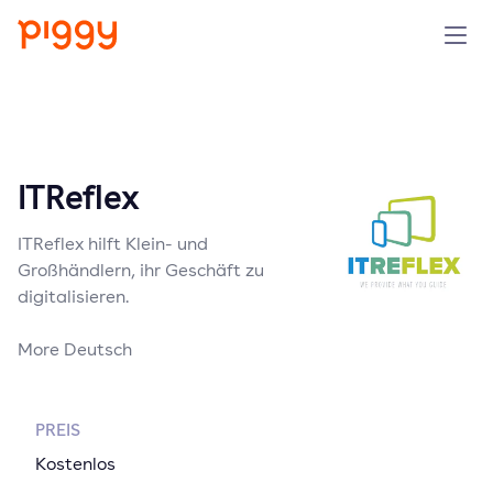
Solution
Plattform
ITReflex
Ressourcen
ITReflex hilft Klein- und
Großhändlern, ihr Geschäft zu
Preise
digitalisieren.
More Deutsch
Unternehmen
Demo anfragen
PREIS
Kostenlos
Kostenlos testen