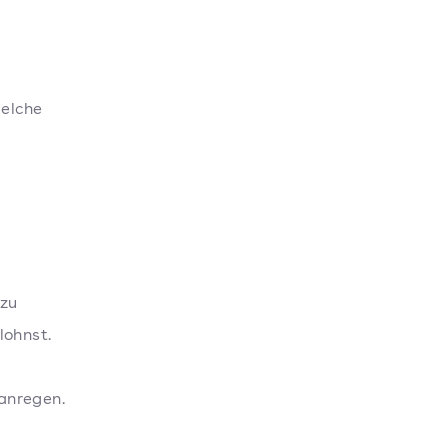
welche
 zu
lohnst.
anregen.