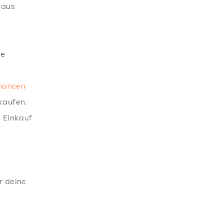
 aus
ve
hancen
kaufen.
 Einkauf
r deine