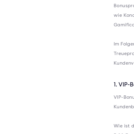
Bonuspro
wie Kond
Gamifica
Im Folge
Treuepro
Kundenve
1. VIP
VIP-Bonu
Kundenbi
Wie ist