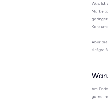
Was ist 
Marke bz
geringer
Konkurre
Aber die
tiefgreif
War
Am Ende 
gerne ih