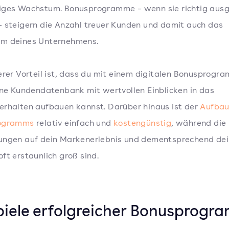
iges Wachstum. Bonusprogramme – wenn sie richtig ausg
 steigern die Anzahl treuer Kunden und damit auch das
m deines Unternehmens.
erer Vorteil ist, dass du mit einem digitalen Bonusprogr
ine Kundendatenbank mit wertvollen Einblicken in das
rhalten aufbauen kannst. Darüber hinaus ist der
Aufbau
ogramms
relativ einfach und
kostengünstig
, während die
ungen auf dein Markenerlebnis und dementsprechend de
ft erstaunlich groß sind.
piele erfolgreicher Bonusprog