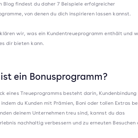
m Blog findest du daher 7 Beispiele erfolgreicher
gramme, von denen du dich inspirieren lassen kannst.
klären wir, was ein Kundentreueprogramm enthält und 
es dir bieten kann.
ist ein Bonusprogramm?
ck eines Treueprogramms besteht darin, Kundenbindung
 indem du Kunden mit Prämien, Boni oder tollen Extras be
nden deinem Unternehmen treu sind, kannst du das
lebnis nachhaltig verbessern und zu erneuten Besuchen 