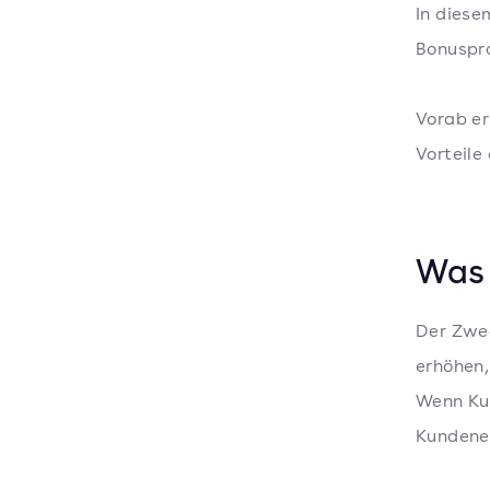
In diese
Bonuspro
Vorab er
Vorteile 
Was 
Der Zwe
erhöhen,
Wenn Ku
Kundener