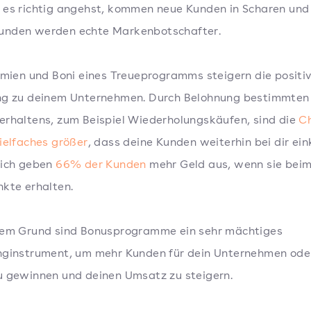
es richtig angehst, kommen neue Kunden in Scharen und
nden werden echte Markenbotschafter.
ämien und Boni eines Treueprogramms steigern die positi
ng zu deinem Unternehmen. Durch Belohnung bestimmten
rhaltens, zum Beispiel Wiederholungskäufen, sind die
C
ielfaches größer
, dass deine Kunden weiterhin bei dir ein
lich geben
66% der Kunden
mehr Geld aus, wenn sie beim
kte erhalten.
sem Grund sind Bonusprogramme ein sehr mächtiges
ginstrument, um mehr Kunden für dein Unternehmen ode
 gewinnen und deinen Umsatz zu steigern.